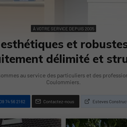
À VOTRE SERVICE DEPUIS 2005
esthétiques et robuste
itement délimité et str
ommes au service des particuliers et des professio
Coulommiers.
09 74 56 21 62
Contactez-nous
Esteves Construc