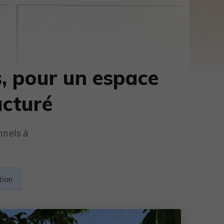
s, pour un espace
ucturé
nnels à
tion